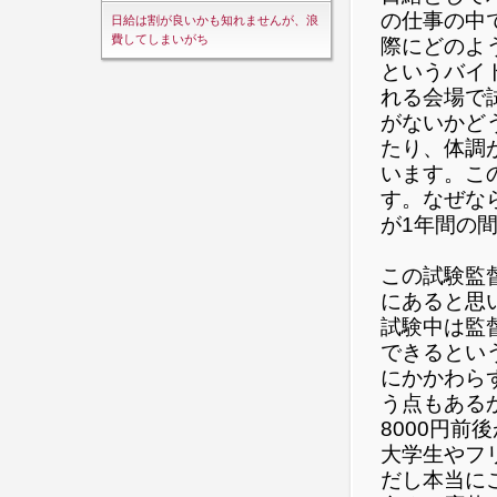
の仕事の中
日給は割が良いかも知れませんが、浪
費してしまいがち
際にどのよ
というバイ
れる会場で
がないかど
たり、体調
います。こ
す。なぜな
が1年間の
この試験監
にあると思
試験中は監
できるとい
にかかわら
う点もある
8000円
大学生やフ
だし本当に