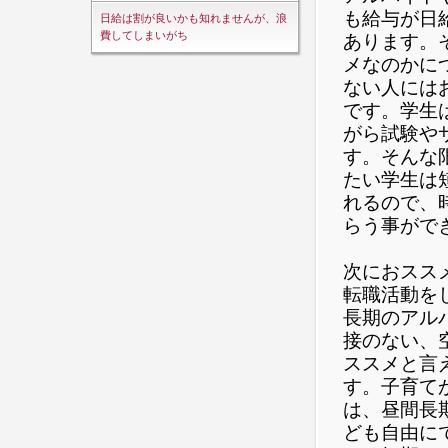
も給与が日
日給は割が良いかも知れませんが、浪
費してしまいがち
あります。
メなのかに
ない人には
です。学生
がら試験や
す。そんな
たい学生は
れるので、
らう事がで
次におスス
転職活動を
長期のアル
接のない、
ススメと言
す。子育て
は、昼間長
ども自由に