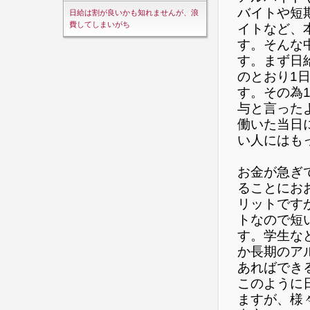
バイトや短
日給は割が良いかも知れませんが、浪
費してしまいがち
イトなど、
す。そんな
す。まず日
のとおり1
す。その為
与と言った
働いた当日
い人にはも
お金が急ぎ
ることにお
リットです
トなので短
す。学生な
か長期のア
あればでき
このように
ますが、様