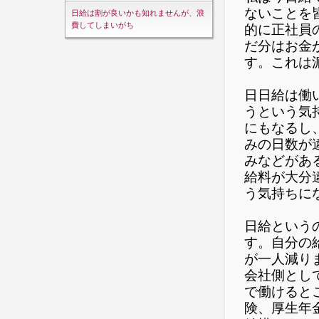
ないことを
日給は割が良いかも知れませんが、浪
費してしまいがち
的に正社員
だ分はお金
す。これは
日日給は働
うという気
にもなるし
みの日数が
みなどがあ
給料が大分
う気持ちに
日給という
す。自分の
が一人減り
会社側とし
で働けると
険、厚生年